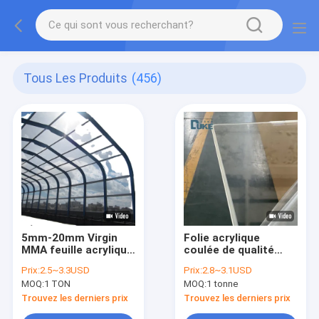
Tous Les Produits
(456)
5mm-20mm Virgin
Folie acrylique
MMA feuille acrylique
coulée de qualité
coulée Panneau
optique 100% vierge
Prix:
2.5~3.3USD
Prix:
2.8~3.1USD
acoustique résistant
Mitsubishi MMA
MOQ:
1 TON
MOQ:
1 tonne
aux intempéries pour
haute clarté 92%
clôture barrière
taille personnalisée
Trouvez les derniers prix
Trouvez les derniers prix
acoustique