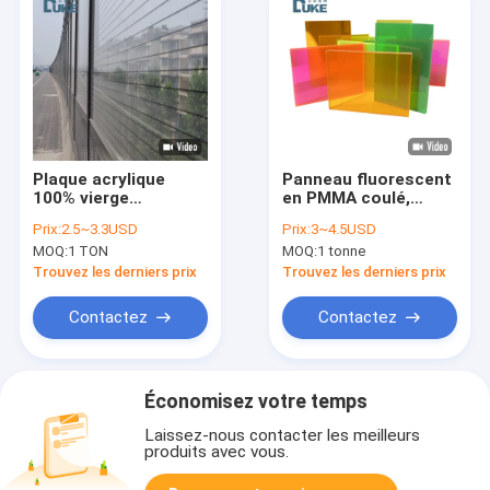
Plaque acrylique
Panneau fluorescent
100% vierge
en PMMA coulé,
Misubishi MMA blanc
plastique acrylique
Prix:
2.5~3.3USD
Prix:
3~4.5USD
opale, plaque
PMMA, panneau de
MOQ:
1 TON
MOQ:
1 tonne
acrylique coulée pour
décoration
barrière acoustique
publicitaire
Trouvez les derniers prix
Trouvez les derniers prix
Contactez
Contactez
Économisez votre temps
Laissez-nous contacter les meilleurs
produits avec vous.