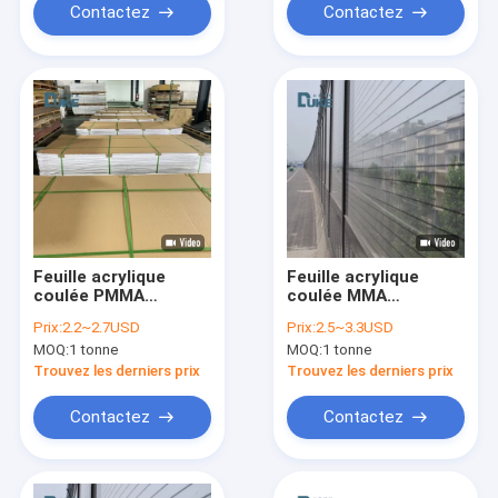
Contactez
Contactez
Feuille acrylique
Feuille acrylique
coulée PMMA
coulée MMA
blanche de qualité
Mitsubishi vierge à
Prix:
2.2~2.7USD
Prix:
2.5~3.3USD
sanitaire pour
100 % pour clôture
MOQ:
1 tonne
MOQ:
1 tonne
baignoire, service de
antibruit de type
découpe
panneau antibruit
Trouvez les derniers prix
Trouvez les derniers prix
personnalisable
Contactez
Contactez