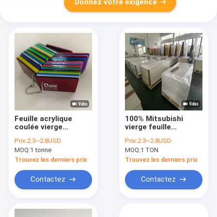
Donnez votre exigence
Feuille acrylique
100% Mitsubishi
coulée vierge
vierge feuille
Mitsubishi 100%
acrylique coulée cuve
Prix:
2.3~2.8USD
Prix:
2.3~2.8USD
Personnalisée
personnalisée coupe
MOQ:
1 tonne
MOQ:
1 TON
Colorée Baignoire
de feuille en
Plastique Découpe
plastique MMA
Trouvez les derniers prix
Trouvez les derniers prix
Contactez
Contactez