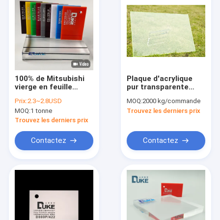
100% de Mitsubishi
Plaque d'acrylique
vierge en feuille
pur transparente
acrylique coulée en
Surface solide Anti-
Prix:
2.3~2.8USD
MOQ:
2000 kg/commande
feuille de couleur
statique jour et nuit
MOQ:
1 tonne
Trouvez les derniers prix
personnalisable
Trouvez les derniers prix
Contactez
Contactez
Maison
Produits
Au sujet de nous