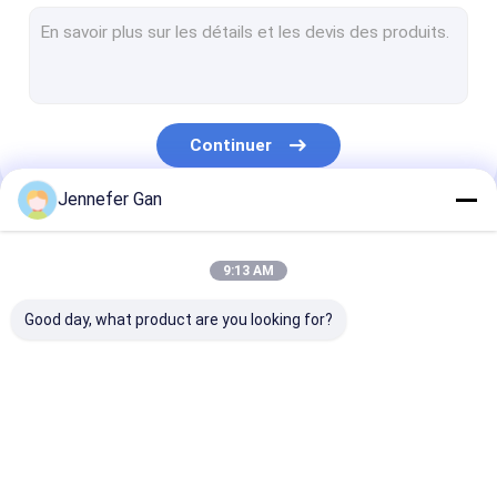
Feuille acrylique de signe
Feuille acrylique pour fenêtre de camping-car
Folie acrylique jour et nuit
Continuer
Acrylique résistant aux chocs
Jennefer Gan
Feuille acrylique pour aquarium
Nos Catégories
feuille acrylique givrée
9:13 AM
Acrylique émettant des rayons UV
Good day, what product are you looking for?
Filtre à infrarouge acrylique
Feuilles acryliques
Feuille acrylique
feuille acryliq
sanitaires
transparente
lgp