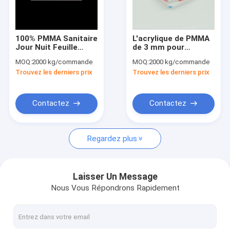
Visite d'usine
Contrôle de qualité
100% PMMA Sanitaire
L'acrylique de PMMA
Jour Nuit Feuille
de 3 mm pour
Contact USA
acrylique 1,2 g/Cm3
l'affichage anti
MOQ:
2000 kg/commande
MOQ:
2000 kg/commande
Pour la surface du
jaunissement
Trouvez les derniers prix
Trouvez les derniers prix
carbinet
Nouvelles
Demandez une citation
Contactez
Contactez
Regardez plus
Feuilles acryliques sanitaires
Feuille acrylique transparente
Laisser Un Message
Nous Vous Répondrons Rapidement
feuille acrylique de lgp
Barrière de barrière saine