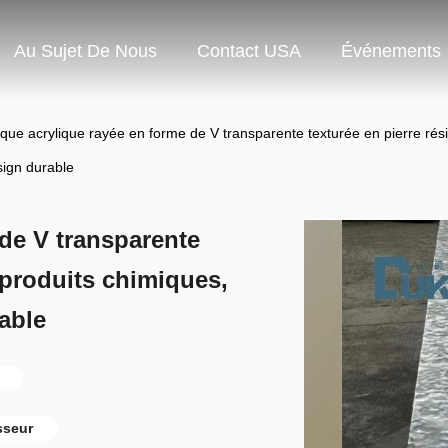
Au Sujet De Nous
Contact USA
Événements
que acrylique rayée en forme de V transparente texturée en pierre rés
sign durable
 de V transparente
x produits chimiques,
able
sseur