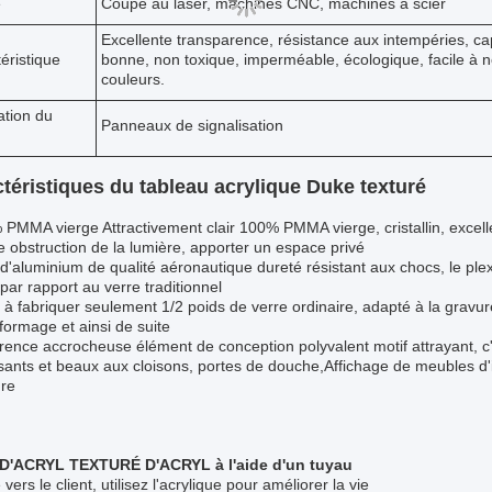
e
Coupe au laser, machines CNC, machines à scier
Excellente transparence, résistance aux intempéries, ca
éristique
bonne, non toxique, imperméable, écologique, facile à ne
couleurs.
ation du
Panneaux de signalisation
téristiques du tableau acrylique Duke texturé
PMMA vierge Attractivement clair 100% PMMA vierge, cristallin, excel
e obstruction de la lumière, apporter un espace privé
 d'aluminium de qualité aéronautique dureté résistant aux chocs, le ple
par rapport au verre traditionnel
 à fabriquer seulement 1/2 poids de verre ordinaire, adapté à la gravu
ormage et ainsi de suite
ence accrocheuse élément de conception polyvalent motif attrayant, c'
sants et beaux aux cloisons, portes de douche,Affichage de meubles d'in
ure
D'ACRYL TEXTURÉ D'ACRYL à l'aide d'un tuyau
 vers le client, utilisez l'acrylique pour améliorer la vie