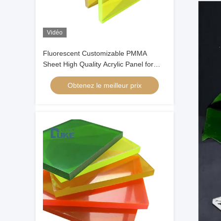
Vidéo
Fluorescent Customizable PMMA
Sheet High Quality Acrylic Panel for
LED Advertising Light Box Signs
Obtenez le meilleur prix