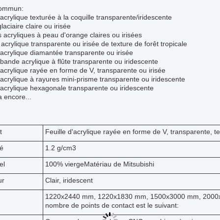
commun:
 acrylique texturée à la coquille transparente/iridescente
laciaire claire ou irisée
s acryliques à peau d'orange claires ou irisées
acrylique transparente ou irisée de texture de forêt tropicale
 acrylique diamantée transparente ou irisée
/bande acrylique à flûte transparente ou iridescente
 acrylique rayée en forme de V, transparente ou irisée
 acrylique à rayures mini-prisme transparente ou iridescente
 acrylique hexagonale transparente ou iridescente
 a encore...
t
Feuille d'acrylique rayée en forme de V, transparente, t
té
1.2 g/cm3
el
10
0% vierge
Matériau de Mitsubishi
ur
Clair, iridescent
1220x2440 mm, 1220x1830 mm, 1500x3000 mm, 2000x
nombre de points de contact est le suivant: