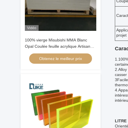
Coup
Caract
Vidéo
Applic
projet
100% vierge Misubishi MMA Blanc
Opal Coulée feuille acrylique Artisanat
Carac
couleur baignoire Coupe de feuille en
Obtenez le meilleur prix
plastique
1.100% 
certain
2.Alloy
casser 
3Facile
thermof
4.Appar
intéres
intérie
LITRE 
Orienté