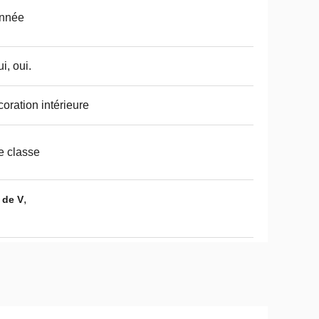
année
ui, oui.
oration intérieure
 classe
,
 de V