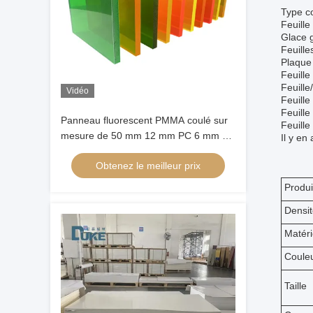
Type 
Feuille
Glace g
Feuille
Plaque 
Feuille
Feuille
Vidéo
Feuille
Feuille
Panneau fluorescent PMMA coulé sur
Feuille
mesure de 50 mm 12 mm PC 6 mm PE
Il y en
Acrylique plastique publicitaire
Obtenez le meilleur prix
panneau de décoration 10 mm Coupe
faite de lumière
Produi
Densi
Matéri
Coule
Taille