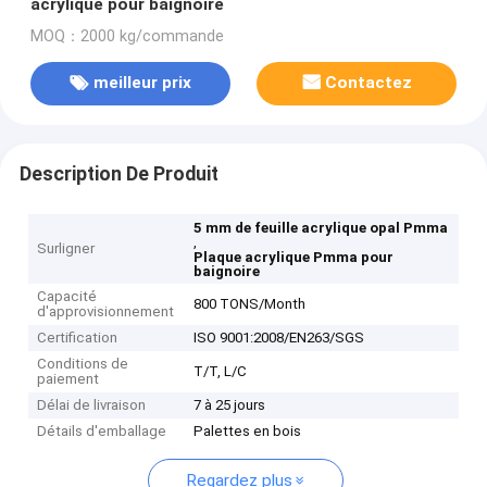
acrylique pour baignoire
MOQ：2000 kg/commande
meilleur prix
Contactez
Description De Produit
5 mm de feuille acrylique opal Pmma
,
Surligner
Plaque acrylique Pmma pour
baignoire
Capacité
800 TONS/Month
d'approvisionnement
Certification
ISO 9001:2008/EN263/SGS
Conditions de
T/T, L/C
paiement
Délai de livraison
7 à 25 jours
Détails d'emballage
Palettes en bois
Regardez plus