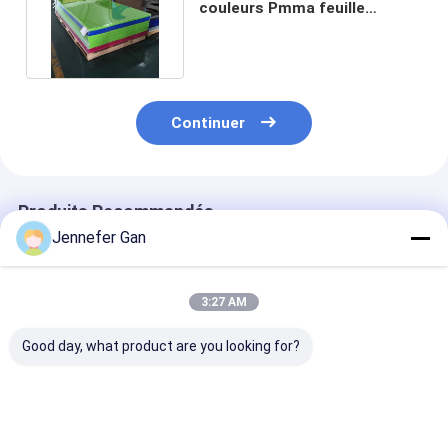
couleurs Pmma feuille
acrylique pour baignoire
Continuer
Produits Recommandés
Jennefer Gan
3:27 AM
Good day, what product are you looking for?
Filtre à infrarouge
Panneau 100%
Plaque acryliq
noir opaque Plaque
acrylique de
pour baignoire
en plastique
Muttahida Majlis-e-
hygiénique sur