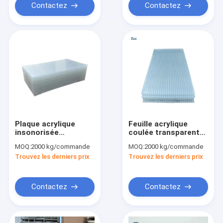
Contactez
Contactez
Plaque acrylique
Feuille acrylique
insonorisée
coulée transparente
transparente de 3
insonorisée de
MOQ:
2000 kg/commande
MOQ:
2000 kg/commande
mm coulée sur
chemin de fer de
Trouvez les derniers prix
Trouvez les derniers prix
mesure Plaque PMMA
transmission de 93 %
Perspex
Contactez
Contactez