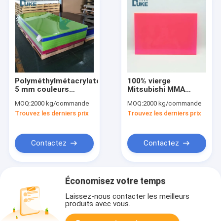
Polyméthylmétacrylate
100% vierge
5 mm couleurs
Mitsubishi MMA
Pmma feuille
Plexiglas rose Jour
MOQ:
2000 kg/commande
MOQ:
2000 kg/commande
acrylique pour
Nuit feuille acrylique
Trouvez les derniers prix
Trouvez les derniers prix
baignoire
1,2 g/Cm3
Contactez
Contactez
Économisez votre temps
Laissez-nous contacter les meilleurs
produits avec vous.