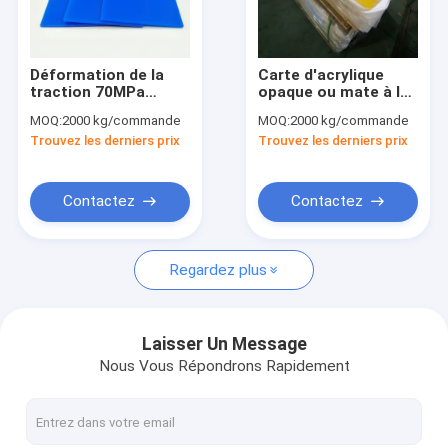
Visite d'usine
Contrôle de qualité
Déformation de la
Carte d'acrylique
traction 70MPa
opaque ou mate à la
Contact USA
Couleur feuilles
glace de couleur de 5
MOQ:
2000 kg/commande
MOQ:
2000 kg/commande
acryliques Panneaux
mm d'épaisseur 4 × 8
Trouvez les derniers prix
Trouvez les derniers prix
acryliques congelés
18 × 24 24 × 36 pour
Nouvelles
Signes ISO9001
l'affichage
Demandez une citation
Contactez
Contactez
Regardez plus
Feuilles acryliques sanitaires
Feuille acrylique transparente
Laisser Un Message
Nous Vous Répondrons Rapidement
feuille acrylique de lgp
Barrière de barrière saine