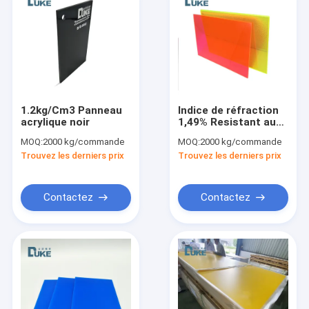
1.2kg/Cm3 Panneau
Indice de réfraction
acrylique noir
1,49% Resistant aux
chocs feuilles de
MOQ:
2000 kg/commande
MOQ:
2000 kg/commande
plexiglas acrylique
Trouvez les derniers prix
Trouvez les derniers prix
congelé
1250x1850mm
Contactez
Contactez
Maison
Produits
Au sujet de nous