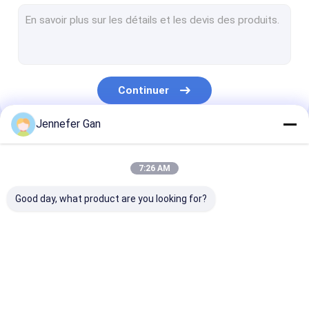
Feuille acrylique de signe
Feuille acrylique pour fenêtre de camping-car
Folie acrylique jour et nuit
Continuer
Acrylique résistant aux chocs
Jennefer Gan
Feuille acrylique pour aquarium
Nos Catégories
feuille acrylique givrée
7:26 AM
Acrylique émettant des rayons UV
Good day, what product are you looking for?
Filtre à infrarouge acrylique
Feuilles acryliques
Feuille acrylique
feuille acryliq
sanitaires
transparente
lgp