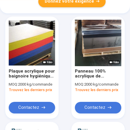
Donnez votre exigence
Plaque acrylique pour
Panneau 100%
baignoire hygiénique
acrylique de
sur mesure Plaque
Muttahida Majlis-e-
MOQ:
2000 kg/commande
MOQ:
2000 kg/commande
acrylique coulée
Amal de Mitsubishi
Trouvez les derniers prix
Trouvez les derniers prix
PMMA 2MM 8MM
de Vierge acrylique
de feuille de Signage
de fonte
Contactez
Contactez