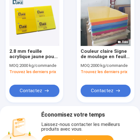
2.8 mm feuille
Couleur claire Signe
acrylique jaune pour
de moulage en feuille
baignoire sanitaire
acrylique Eco
MOQ:
2000 kg/commande
MOQ:
2000 kg/commande
Friendly 2mm 3mm
Trouvez les derniers prix
Trouvez les derniers prix
5mm
Contactez
Contactez
Économisez votre temps
Laissez-nous contacter les meilleurs
produits avec vous.