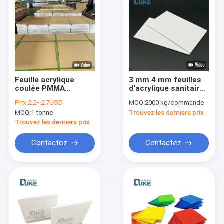
Feuille acrylique
3 mm 4 mm feuilles
coulée PMMA
d'acrylique sanitaires
blanche de qualité
SPA Massage
Prix:
2.2~2.7USD
MOQ:
2000 kg/commande
sanitaire pour
MOQ:
1 tonne
Trouvez les derniers prix
baignoire, service de
découpe
Trouvez les derniers prix
personnalisable
Contactez
Contactez
Maison
Produits
Au sujet de nous