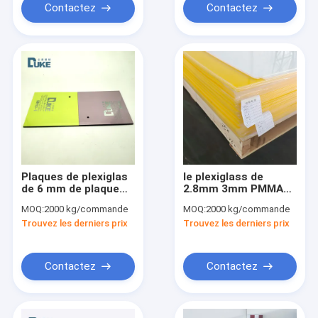
Contactez
Contactez
Plaques de plexiglas
le plexiglass de
de 6 mm de plaque
2.8mm 3mm PMMA
acrylique de salle de
couvre la feuille
MOQ:
2000 kg/commande
MOQ:
2000 kg/commande
bain
acrylique de
Trouvez les derniers prix
Trouvez les derniers prix
baignoire blanche
sanitaire
Contactez
Contactez