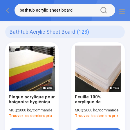
Bathtub Acrylic Sheet Board
(123)
Plaque acrylique pour
Feuille 100%
baignoire hygiénique
acrylique de
sur mesure Plaque
baignoire sanitaire
MOQ:
2000 kg/commande
MOQ:
2000 kg/commande
acrylique coulée
blanche de Muttahida
Trouvez les derniers prix
Trouvez les derniers prix
PMMA 2MM 8MM
Majlis-e-Amal de
Vierge 1.2g/cm3