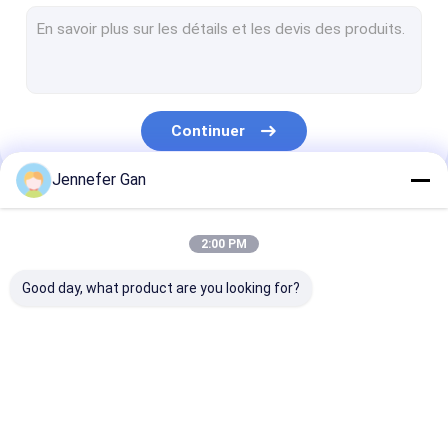
Feuille acrylique de signe
Feuille acrylique pour fenêtre de camping-car
Folie acrylique jour et nuit
Continuer
Acrylique résistant aux chocs
Jennefer Gan
Feuille acrylique pour aquarium
Nos Catégories
feuille acrylique givrée
2:00 PM
Acrylique émettant des rayons UV
Good day, what product are you looking for?
Filtre à infrarouge acrylique
Feuilles acryliques
Feuille acrylique
feuille acryliq
sanitaires
transparente
lgp