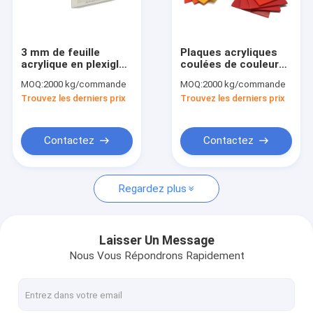
Visite d'usine
Contrôle de qualité
3 mm de feuille
Plaques acryliques
acrylique en plexiglas
coulées de couleur
Contact USA
blanc laiteux coupée
de baignoire en
MOQ:
2000 kg/commande
MOQ:
2000 kg/commande
au laser 1220*2440
PMMA de 1,8 mm à
Trouvez les derniers prix
Trouvez les derniers prix
mm
40 mm
Nouvelles
Demandez une citation
Contactez
Contactez
Regardez plus
Feuilles acryliques sanitaires
Feuille acrylique transparente
Laisser Un Message
Nous Vous Répondrons Rapidement
feuille acrylique de lgp
Barrière de barrière saine