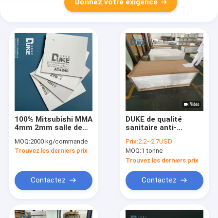
Donnez votre exigence
100% Mitsubishi MMA
DUKE de qualité
4mm 2mm salle de
sanitaire anti-
bain sanitaire feuilles
mousse 3 mm
MOQ:
2000 kg/commande
Prix:
2.2~2.7USD
acryliques 8x4ft
baignoire PMMA
Trouvez les derniers prix
MOQ:
1 tonne
blanche
personnalisable en
Trouvez les derniers prix
tôle acrylique PE 5
mm 8 mm
Contactez
Contactez
personnalisable
service de coupe