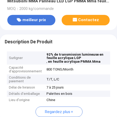
Mitsubishi MMA Panneau LED LGP PMMA Mma feuille
acrylique
MOQ：2000 kg/commande
meilleur prix
Contactez
Description De Produit
92% de transmission lumineuse en
Surligner
feuille acrylique LGP
,
en feuille acrylique PMMA Mma
Capacité
800 TONS/Month
d'approvisionnement
Conditions de
T/T, L/C
paiement
Délai de livraison
7 à 25 jours
Détails d'emballage
Palettes en bois
Lieu d'origine
Chine
Regardez plus