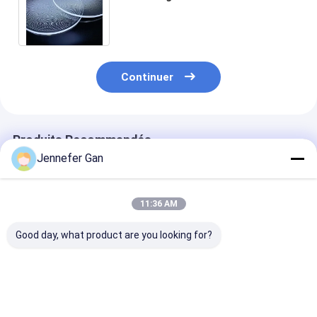
Panneau LED LGP PMMA Mma
feuille acrylique
Continuer
Produits Recommandés
Jennefer Gan
11:36 AM
Good day, what product are you looking for?
1.8 mm 2 mm 2,5 mm
Transmittance
Résistance
feuilles acryliques
lumineuse uniforme
exceptionnelle
éclairées au bord
Nano LGP Bordure
intempéries P
éclairée Surface
de guidage