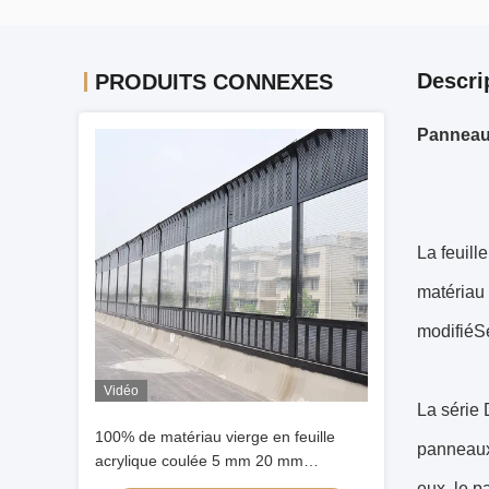
Descri
PRODUITS CONNEXES
Panneaux
La feuill
matériau 
modifiéSe
Vidéo
La série
100% de matériau vierge en feuille
panneaux 
acrylique coulée 5 mm 20 mm
Panneau durable pour barrière
eux, le p