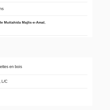
ns
,
de Muttahida Majlis-e-Amal
ettes en bois
, L/C