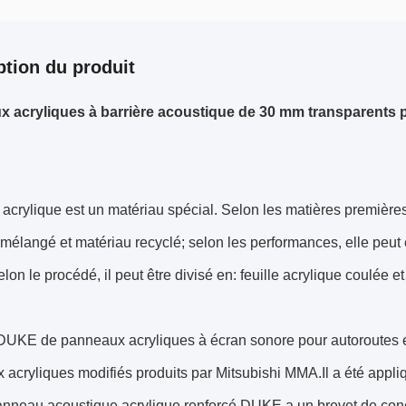
ption du produit
 acryliques à barrière acoustique de 30 mm transparents po
e acrylique est un matériau spécial. Selon les matières premières
mélangé et matériau recyclé; selon les performances, elle peut ê
lon le procédé, il peut être divisé en: feuille acrylique coulée et
 DUKE de panneaux acryliques à écran sonore pour autoroutes 
acryliques modifiés produits par Mitsubishi MMA.Il a été appl
anneau acoustique acrylique renforcé DUKE a un brevet de conce