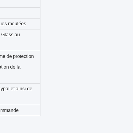
iques moulées
n Glass au
rme de protection
ation de la
pal et ainsi de
 commande