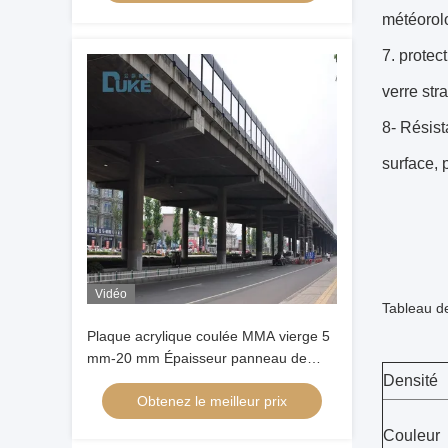
météorol
7. protec
verre stra
8- Résist
surface, p
Vidéo
Tableau d
Plaque acrylique coulée MMA vierge 5
mm-20 mm Épaisseur panneau de
barrière acoustique résistant aux
Densité
Obtenez le meilleur prix
intempéries
Couleur