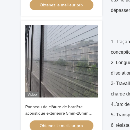
Obtenez le meilleur prix
acoustique extérieure
dépassen
1. Traçab
concepti
2. Longue
d'isolati
3- Travai
charge de
Vidéo
4L'arc de 
Panneau de clôture de barrière
acoustique extérieure 5mm-20mm
5- Transp
feuille acrylique vierge coulée isolation
6. résist
Obtenez le meilleur prix
acoustique résistante aux intempéries