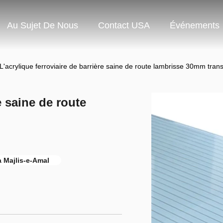
Au Sujet De Nous
Contact USA
Événements
L'acrylique ferroviaire de barrière saine de route lambrisse 30mm tran
e saine de route
a Majlis-e-Amal