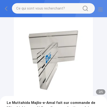
2
/
5
Le Muttahida Majlis-e-Amal fait sur commande de