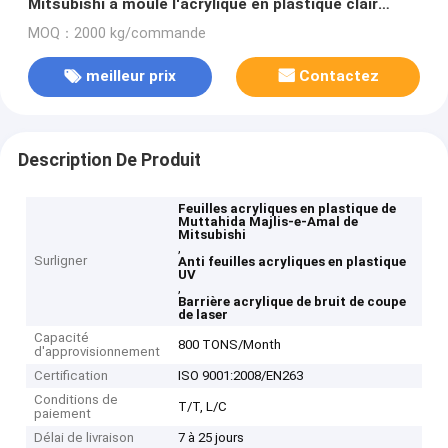
Mitsubishi a moulé l'acrylique en plastique clair
couvre la coupe de laser
MOQ：2000 kg/commande
meilleur prix
Contactez
Description De Produit
Feuilles acryliques en plastique de
Muttahida Majlis-e-Amal de
Mitsubishi
,
Surligner
Anti feuilles acryliques en plastique
UV
,
Barrière acrylique de bruit de coupe
de laser
Capacité
800 TONS/Month
d'approvisionnement
Certification
ISO 9001:2008/EN263
Conditions de
T/T, L/C
paiement
Délai de livraison
7 à 25 jours