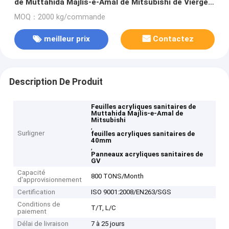
de Muttahida Majlis-e-Amal de Mitsubishi de Vierge
de verre
MOQ：2000 kg/commande
meilleur prix
Contactez
Description De Produit
Feuilles acryliques sanitaires de
Muttahida Majlis-e-Amal de
Mitsubishi
,
Surligner
feuilles acryliques sanitaires de
40mm
,
Panneaux acryliques sanitaires de
GV
Capacité
800 TONS/Month
d'approvisionnement
Certification
ISO 9001:2008/EN263/SGS
Conditions de
T/T, L/C
paiement
Délai de livraison
7 à 25 jours