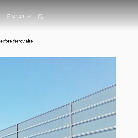
French
rforé ferroviaire