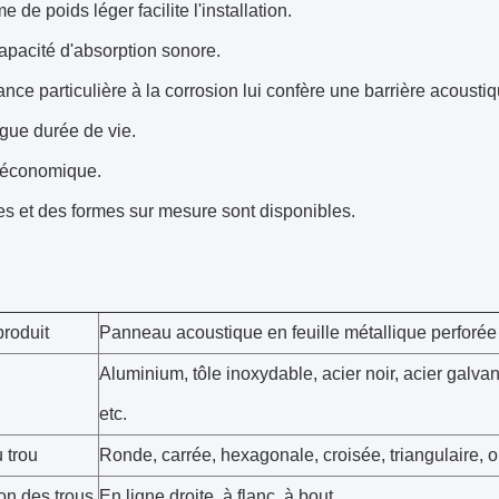
 de poids léger facilite l'installation.
apacité d'absorption sonore.
ance particulière à la corrosion lui confère une barrière acoust
gue durée de vie.
t économique.
les et des formes sur mesure sont disponibles.
roduit
Panneau acoustique en feuille métallique perforée
Aluminium, tôle inoxydable, acier noir, acier galvani
etc.
 trou
Ronde, carrée, hexagonale, croisée, triangulaire, o
on des trous
En ligne droite, à flanc, à bout.