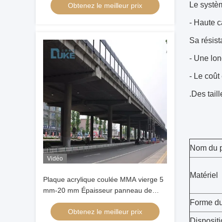
Le système
Obtenez le meilleur prix
acoustique résistante aux intempéries
- Haute c
Sa résist
- Une lon
- Le coû
.Des tail
Nom du p
Vidéo
Matériel
Plaque acrylique coulée MMA vierge 5
mm-20 mm Épaisseur panneau de
barrière acoustique résistant aux
Forme du
Obtenez le meilleur prix
intempéries
Dispositi