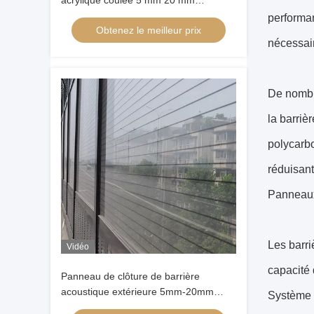
acrylique coulée 5 mm 20 mm
Panneau durable pour barrière
performan
Obtenez le meilleur prix
acoustique extérieure
nécessai
De nombre
la barriè
polycarbo
réduisant
Panneaux 
Les barri
Vidéo
capacité d
Panneau de clôture de barrière
acoustique extérieure 5mm-20mm
Système 
feuille acrylique vierge coulée isolation