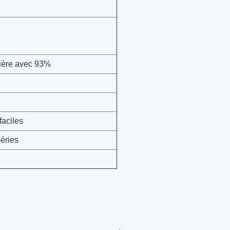
mière avec 93%
faciles
péries