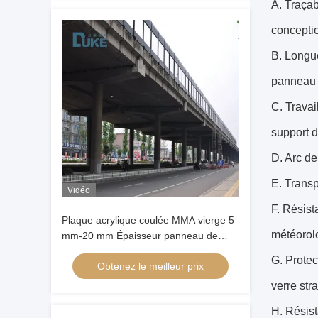
A. Traçab
concepti
B. Longue
panneau d
C. Travai
support d
D. Arc de 
E. Transp
Vidéo
F. Résist
Plaque acrylique coulée MMA vierge 5
météorol
mm-20 mm Épaisseur panneau de
barrière acoustique résistant aux
G. Protec
Obtenez le meilleur prix
intempéries
verre stra
H. Résist