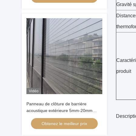
Gravité s
Distance
thermofo
Caractéri
produit
Vidéo
Panneau de clôture de barrière
acoustique extérieure 5mm-20mm
Descript
feuille acrylique vierge coulée isolation
Obtenez le meilleur prix
acoustique résistante aux intempéries