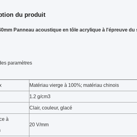
ption du produit
0mm Panneau acoustique en tôle acrylique à l'épreuve du
des paramètres
x
Matériau vierge à 100%; matériau chinois
1.2 g/cm3
Clair, couleur, glacé
ce à
20 V/mm
n