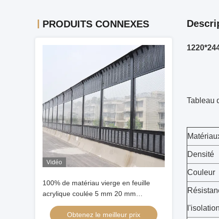
Descri
PRODUITS CONNEXES
1220*244
Tableau 
Matériau
Densité
Vidéo
Couleur
100% de matériau vierge en feuille
Résistan
acrylique coulée 5 mm 20 mm
Panneau durable pour barrière
l'isolatio
Obtenez le meilleur prix
acoustique extérieure