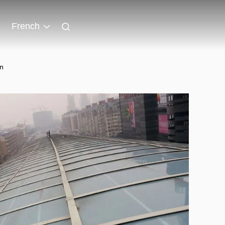
French
on