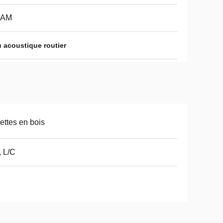
AM
 acoustique routier
ettes en bois
, L/C