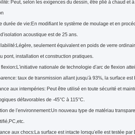
ilité: Peut, selon les exigences du dessin, être plié à chaud et à 
on
 durée de vie:En modifiant le système de moulage et en procéd
'isolation acoustique est de 25 ans.
llabilité:Légère, seulement équivalent en poids de verre ordinai
u pont, installation et construction pratiques.
flexion:L'initiative nationale de technologie d'arc de flexion attei
arence: taux de transmission allant jusqu'à 93%, la surface est 
ance aux intempéries: Peut être utilisé en toute sécurité et main
ogiques défavorables de -45°C à 115°C.
tion de l'environnement:Un nouveau type de matériau transparen
tifié,PC,etc.
ance aux chocs:La surface est intacte lorsqu'elle est testée pa