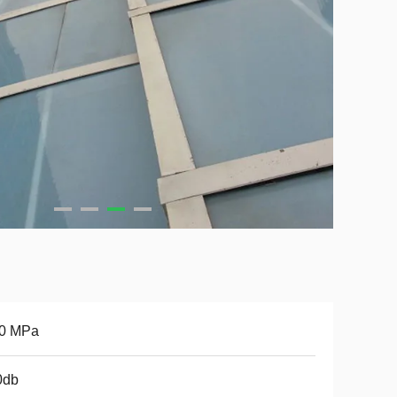
70 MPa
0db