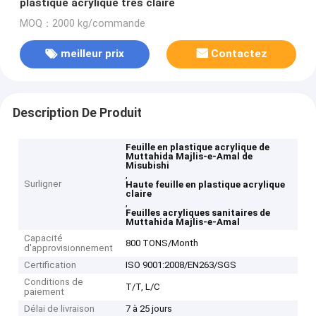
plastique acrylique très claire
MOQ：2000 kg/commande
meilleur prix
Contactez
Description De Produit
Feuille en plastique acrylique de
Muttahida Majlis-e-Amal de
Misubishi
,
Surligner
Haute feuille en plastique acrylique
claire
,
Feuilles acryliques sanitaires de
Muttahida Majlis-e-Amal
Capacité
800 TONS/Month
d'approvisionnement
Certification
ISO 9001:2008/EN263/SGS
Conditions de
T/T, L/C
paiement
Délai de livraison
7 à 25 jours