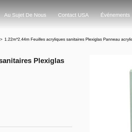
Au Sujet De Nous
Contact USA
Événements
>
1.22m*2.44m Feuilles acryliques sanitaires Plexiglas Panneau acryliq
sanitaires Plexiglas