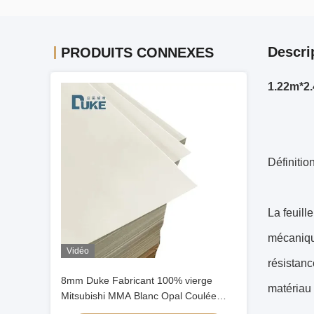
Descri
PRODUITS CONNEXES
1.22m*2.
Définitio
La feuill
mécanique
Vidéo
résistanc
8mm Duke Fabricant 100% vierge
matériau 
Mitsubishi MMA Blanc Opal Coulée
feuille acrylique Lisse plastique