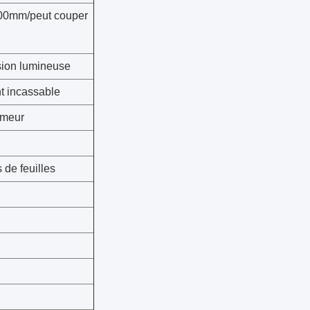
0mm/peut couper
sion lumineuse
t incassable
umeur
 de feuilles