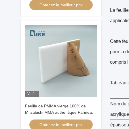
Obtenez le meilleur prix
artisanal feuille de signalisation
La feuill
applicati
Cette feu
pour la du
compris l
Tableau 
Vidéo
Nom du pr
Feuille de PMMA vierge 100% de
Mitsubishi MMA authentique Panneau
acrylique
acrylique coulé personnalisable pour
Obtenez le meilleur prix
épaisseu
affichage