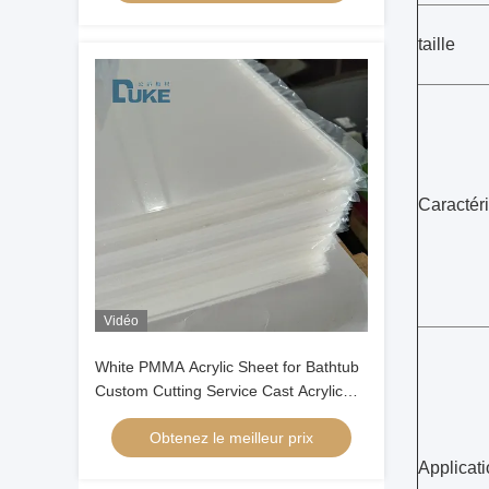
taille
Caractér
Vidéo
White PMMA Acrylic Sheet for Bathtub
Custom Cutting Service Cast Acrylic
Panel for Bathroom Ware
Obtenez le meilleur prix
Manufacturing
Applicati