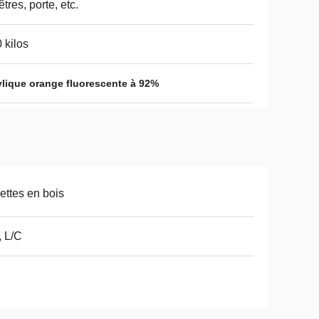
êtres, porte, etc.
 kilos
rylique orange fluorescente à 92%
ettes en bois
, L/C