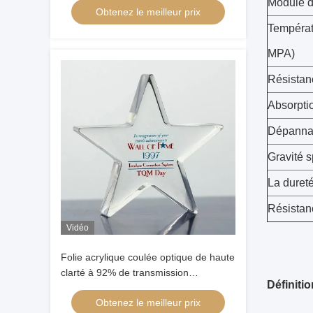
Module d'
Obtenez le meilleur prix
précision miroir 10mm 2mm coupe de
carte UV
Températ
MPA)
Résistanc
Absorptio
Dépann
Gravité s
La duret
Résistan
Vidéo
Folie acrylique coulée optique de haute
clarté à 92% de transmission
Définitio
lumineuse Matériau Mitsubishi vierge
Obtenez le meilleur prix
pour affichage