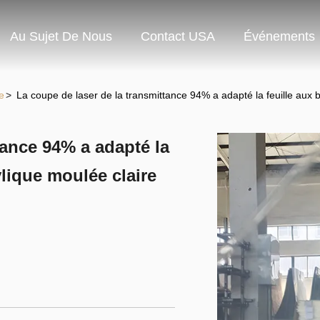
Au Sujet De Nous
Contact USA
Événements
e
>
La coupe de laser de la transmittance 94% a adapté la feuille aux b
tance 94% a adapté la
ylique moulée claire