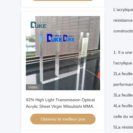
L'acryliqu
résistance 
constructi
1. Il a un
l'acryliqu
2La feuill
performan
Vidéo
3La feuill
92% High Light Transmission Optical
4La feuill
Acrylic Sheet Virgin Mitsubishi MMA
Material Custom Cutting Service for
celle du 
Obtenez le meilleur prix
Display
5La résist