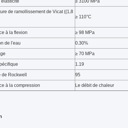
élasticité
≥ 3100 MPa
ure de ramollissement de Vicat ((1,8
≥ 110°C
e à la flexion
≥ 98 MPa
n de l'eau
0.30%
age
≥ 70 MPa
pécifique
1.19
é de Rockwell
95
ce à la compression
Le débit de chaleur
n