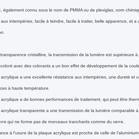
e, également connu sous le nom de PMMA ou de plexiglas, nom chimique
aux intempéries, facile à teindre, facile à traiter, belle apparence, et a 
on.
e transparence cristalline, la transmission de la lumière est supérieure à 
e coloré avec des colorants a un bon effet de développement de la coule
e acrylique a une excellente résistance aux intempéries, une dureté et 
ces à haute température.
e acrylique a de bonnes performances de traitement, qui peut être th
e acrylique transparente a une transmission de la lumière comparable à 
verre.qui ne forme pas de morceaux tranchants comme du verre..
ance à l'usure de la plaque acrylique est proche de celle de l'aluminiu