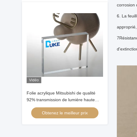
corrosion 
6. La feui
approprié,
7Résistanc
d'extincti
Vidéo
Folie acrylique Mitsubishi de qualité
92% transmission de lumière haute
clarté taille personnalisée de coupe
Obtenez le meilleur prix