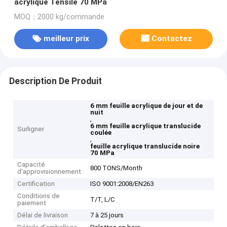
acrylique Tensile 70 MPa
MOQ：2000 kg/commande
meilleur prix
Contactez
Description De Produit
6 mm feuille acrylique de jour et de
nuit
,
6 mm feuille acrylique translucide
Surligner
coulée
,
feuille acrylique translucide noire
70 MPa
Capacité
800 TONS/Month
d'approvisionnement
Certification
ISO 9001:2008/EN263
Conditions de
T/T, L/C
paiement
Délai de livraison
7 à 25 jours