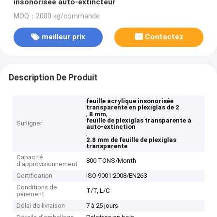
insonorisée auto-extincteur
MOQ：2000 kg/commande
meilleur prix
Contactez
Description De Produit
feuille acrylique insonorisée
transparente en plexiglas de 2
,
,
8 mm
feuille de plexiglas transparente à
Surligner
auto-extinction
,
2.8 mm de feuille de plexiglas
transparente
Capacité
800 TONS/Month
d'approvisionnement
Certification
ISO 9001:2008/EN263
Conditions de
T/T, L/C
paiement
Délai de livraison
7 à 25 jours