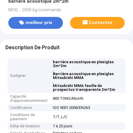
barrière acoustique 2m*2m
MOQ：2000 kg/commande
meilleur prix
Contactez
Description De Produit
barrière acoustique en plexiglas
2m*2m
,
Barrière acoustique en plexiglas
Surligner
Mitsubishi MMA
,
Mitsubishi MMA feuille de
prospectus transparente 2m*2m
Capacité
800 TONS/Month
d'approvisionnement
Certification
ISO 9001:2008/EN263
Conditions de
T/T, L/C
paiement
Délai de livraison
7 à 25 jours