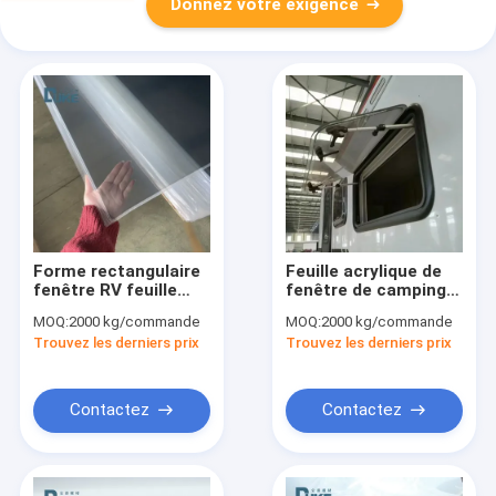
Donnez votre exigence
Forme rectangulaire
Feuille acrylique de
fenêtre RV feuille
fenêtre de camping-
acrylique à haute
car à longue durée de
MOQ:
2000 kg/commande
MOQ:
2000 kg/commande
résistance aux
vie avec une
Trouvez les derniers prix
Trouvez les derniers prix
intempéries 3 mm
protection UV
d'épaisseur
améliorée
Contactez
Contactez