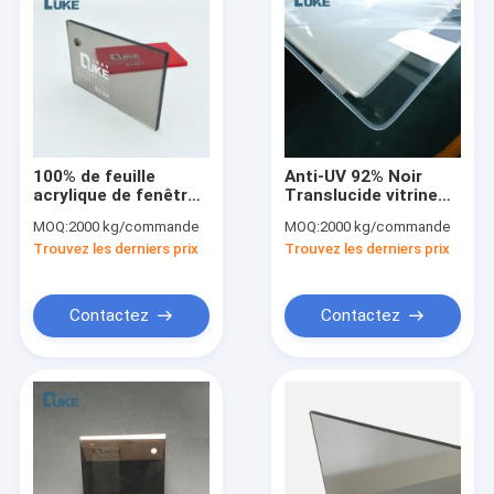
100% de feuille
Anti-UV 92% Noir
acrylique de fenêtre
Translucide vitrine
de véhicule de
de véhicule de
MOQ:
2000 kg/commande
MOQ:
2000 kg/commande
tourisme de
tourisme feuille
Trouvez les derniers prix
Trouvez les derniers prix
Mitsubishi PMMA
acrylique 1.20g/Cm3
vierge 1220*2440MM
Contactez
Contactez
Maison
Produits
Au sujet de nous