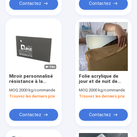
Contactez
Contactez
Miroir personnalisé
Folie acrylique de
résistance à la
jour et de nuit de
lumière UV mat Jour
haute performance
MOQ:
2000 kg/commande
MOQ:
2000 kg/commande
Nuit feuille acrylique
pour des dessins
Trouvez les derniers prix
Trouvez les derniers prix
pour la publicité
accrocheurs
Contactez
Contactez