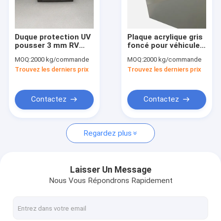
Visite d'usine
Contrôle de qualité
Duque protection UV
Plaque acrylique gris
pousser 3 mm RV
foncé pour véhicules
Contact USA
fenêtre feuille
récréatifs
MOQ:
2000 kg/commande
MOQ:
2000 kg/commande
acrylique OEM
Trouvez les derniers prix
Trouvez les derniers prix
Nouvelles
Demandez une citation
Contactez
Contactez
Regardez plus
Feuilles acryliques sanitaires
Feuille acrylique transparente
Laisser Un Message
Nous Vous Répondrons Rapidement
feuille acrylique de lgp
Barrière de barrière saine