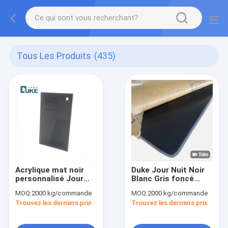
Tous Les Produits
(435)
Acrylique mat noir
Duke Jour Nuit Noir
personnalisé Jour
Blanc Gris foncé
Nuit Feuille acrylique
feuilles acryliques
MOQ:
2000 kg/commande
MOQ:
2000 kg/commande
Affichage publicitaire
pour l'affichage
Trouvez les derniers prix
Trouvez les derniers prix
publicitaire