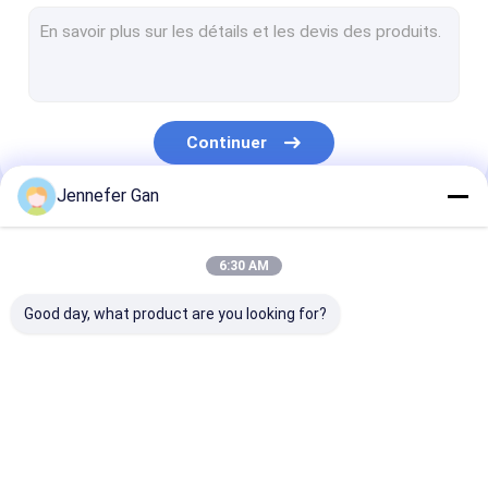
Feuille acrylique de signe
Feuille acrylique pour fenêtre de camping-car
Folie acrylique jour et nuit
Continuer
Acrylique résistant aux chocs
Jennefer Gan
Feuille acrylique pour aquarium
Nos Catégories
feuille acrylique givrée
6:30 AM
Acrylique émettant des rayons UV
Good day, what product are you looking for?
Filtre à infrarouge acrylique
Feuilles acryliques
Feuille acrylique
feuille acryliq
sanitaires
transparente
lgp