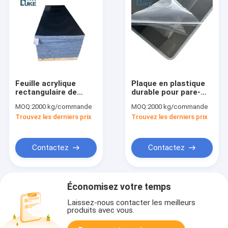
Feuille acrylique
Plaque en plastique
rectangulaire de
durable pour pare-
fenêtre de camping-
brise de véhicule
MOQ:
2000 kg/commande
MOQ:
2000 kg/commande
car à haute
récréatif avec 92%
Trouvez les derniers prix
Trouvez les derniers prix
résistance aux
de transmission
intempéries pour
lumineuse
véhicules
Contactez
Contactez
Économisez votre temps
Laissez-nous contacter les meilleurs
produits avec vous.