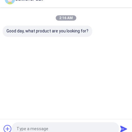
2:16 AM
Good day, what product are you looking for?
Transmittance
Plaque Acrylique
100% vierge 
lumineuse uniforme
Haute Résistance
Acrylique
Nano LGP Bordure
pour Fenêtres de
transparent
éclairée Surface
Camping-Car
Panneaux de ve
lisse Plaque de
Offrant Protection
qualité alimen
envoyer une demande
envoyer une demande
envoyer une
guidage lumineuse
et Longévité aux
Plaque acryliq
acrylique
Fenêtres Installées
transparente 
transparente
sur Différents Types
mm
de Camping-Cars
Aperçu
Au sujet de nous
Desktop Site
Plan du site
Politique de confidentialité
Qualité
Feuilles acryliques sanitaires
Usine De Chine.Copyright ©
2026 Chengdu Cast Acrylic Panel Industry Co., Ltd. All Rights
Reserved.