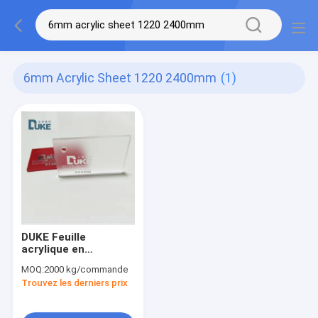
6mm Acrylic Sheet 1220 2400mm
(1)
DUKE Feuille
acrylique en
plastique glacé
MOQ:
2000 kg/commande
transparente de 3
Trouvez les derniers prix
mm à 6 mm
1220*2400 mm