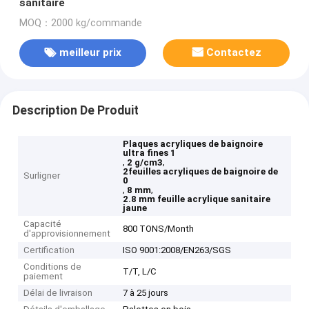
sanitaire
MOQ：2000 kg/commande
meilleur prix
Contactez
Description De Produit
Plaques acryliques de baignoire
ultra fines 1
,
,
2 g/cm3
2feuilles acryliques de baignoire de
Surligner
0
,
,
8 mm
2.8 mm feuille acrylique sanitaire
jaune
Capacité
800 TONS/Month
d'approvisionnement
Certification
ISO 9001:2008/EN263/SGS
Conditions de
T/T, L/C
paiement
Délai de livraison
7 à 25 jours